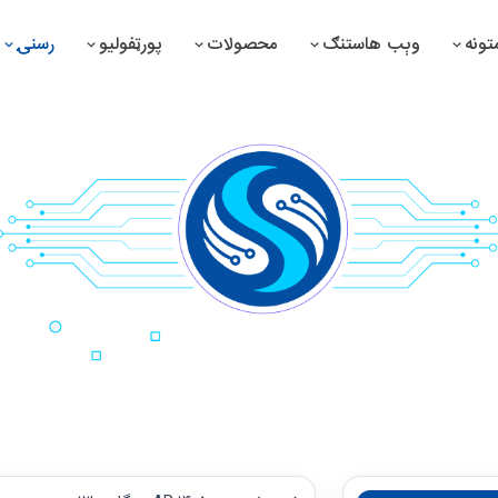
ونه
وېب هاستنګ
محصولات
پورټفولیو
رسنۍ
 سوپرمارکېټ مدیریت سیستم
د درمل جوړونې مدیریت سیس
 درملتون مدیریت سیستم
د موټرو مدیریت سیستم
 صرافي مدیریت سیستم
د تولیداتو مدیریت سیستم
 پمپ سټېشن مدیریت سیستم
د بشري سرچینو مدیریت سیس
ین