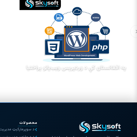
په افغانستان کې د ورډپرېس ویب‌پاڼو پراختیا
محصولات
د سوپرمارکېټ مدیری
د درملتون مدیریت سی