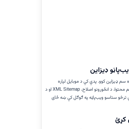
ویو معیارونو سره سم ډیزاین کوو. پدې کې د موبایل لپاره
مناسب ډیزاین، چټکه بارېدنه، پاک کوډ، منظم محتوا، د انځورونو اصلاح، XML Sitemap او د
 ترڅو ستاسو ویب‌پاڼه په ګوګل کې ښه ځای
 کړئ