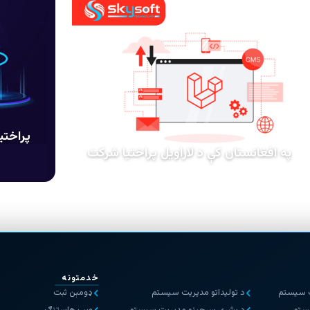
په افغانستان کې د لاراویل پراختیا شرکت
خدمتونه
ت سیستم
د تولیداتو مدیریت سیستم
ډومېن ثبت
ستم
د بشري سرچینو مدیریت سیستم
وېب هاستنګ