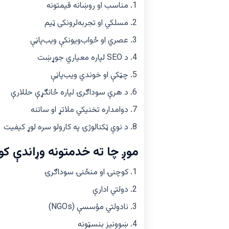
مناسب او روښانه قیمتونه
مسلکي او تجربه‌لرونکی ټیم
عصري او ځواب‌ویونکې ویب‌پاڼې
د SEO لپاره معیاري جوړښت
چټکې او خوندي ویب‌پاڼې
د هرې سوداګرۍ لپاره ځانګړې حللارې
دوامداره تخنیکي ملاتړ او ساتنه
د نوې ټکنالوژۍ په کارولو سره لوړ کیفیت
موږ چا ته خدمتونه وړاندې کو
کوچنۍ او منځنۍ سوداګرۍ
دولتي ادارې
نادولتي مؤسسې (NGOs)
ښوونیز بنسټونه