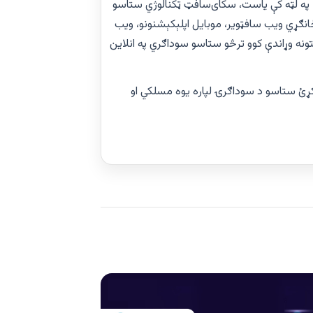
په لټه کې یاست، سکای‌سافټ ټکنالوژي ستاسو
ځانګړي ویب سافټویر، موبایل اپلېکېشنونو، ویب
دنې خدمتونه وړاندې کوو ترڅو ستاسو سوداګري په انلاین
اکړئ ستاسو د سوداګرۍ لپاره یوه مسلکي او