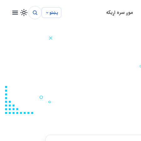
موږ سره اړيکه
پښتو
تم
د روغتون مدیریت سیستم
د ښوونځي مدیریت سیستم
د پروژې مدیریت سیستم
تم
د ساختماني مدیریت سیستم