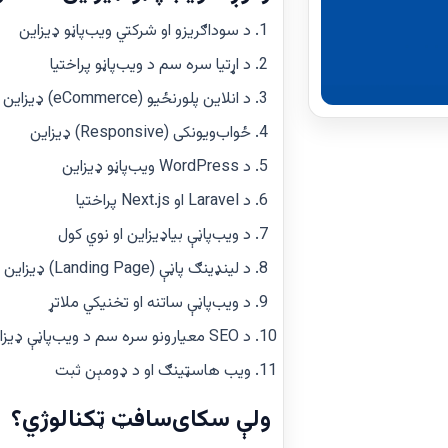
د سوداګریزو او شرکتي ویب‌پاڼو ډیزاین
د اړتیا سره سم د ویب‌پاڼو پراختیا
د انلاین پلورنځیو (eCommerce) ډیزاین
ځواب‌ویونکی (Responsive) ډیزاین
د WordPress ویب‌پاڼو ډیزاین
د Laravel او Next.js پراختیا
د ویب‌پاڼې بیاډیزاین او نوي کول
د لینډینګ پاڼې (Landing Page) ډیزاین
د ویب‌پاڼې ساتنه او تخنیکي ملاتړ
د SEO معیارونو سره سم د ویب‌پاڼې ډیزاین
ویب هاسټینګ او د ډومېن ثبت
ولې سکای‌سافټ ټکنالوژي؟