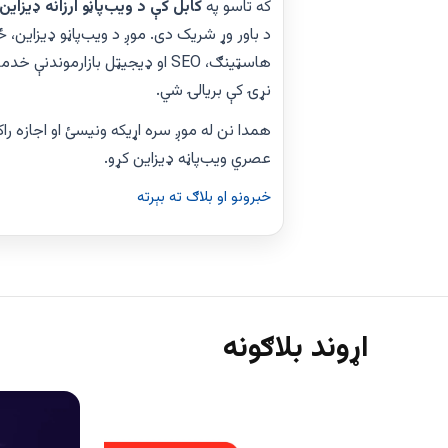
که تاسو په
کابل کې د ویب‌پاڼو ارزانه ډیزاین
د باور وړ شریک دی. موږ د ویب‌پاڼو ډیزاین، 
هاسټینګ، SEO او ډیجیټل بازارمون
نړۍ کې بریالۍ شي.
همدا نن له موږ سره اړیکه ونیسئ او اجازه ر
عصري ویب‌پاڼه ډیزاین کړو.
خبرونو او بلاګ ته بېرته
اړوند بلاګونه