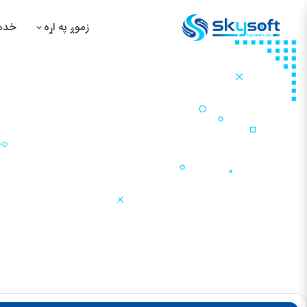
زموږ په اړه
خدمت
د
د
د
د
په کابل کې د ویب‌پاڼو ارزانه ډیزا
کور
رسنۍ
خبرونه او بلاګ
په کابل کې د ویب‌پاڼو ارزانه ډیزاین