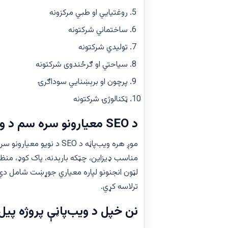
روغتیايي او طبي مرکزونه
ساختماني شرکتونه
تولیدي شرکتونه
سیاحتي او ګرځندوی شرکتونه
پرچون او برېښنايي سوداګرۍ
ټکنالوژۍ شرکتونه
د SEO معیارونو سره سم د ویب‌پاڼو ډیزاین
موږ هره ویب‌پاڼه د SEO د ن
لټون انجنونو لپاره معیاري جوړښت شامل دي
ترلاسه کړي.
نن خپل د ویب‌پاڼې پروژه پیل