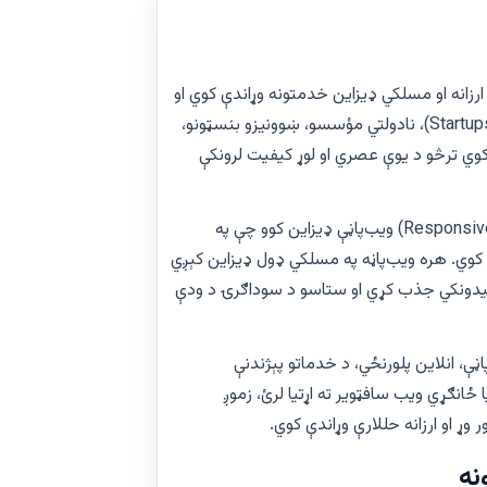
 ارزانه او مسلکي ډیزاین خدمتونه وړاندې کوي او
له سوداګریزو شرکتونو، نوښتګرو سوداګریو (Startups)، نادولتي مؤسسو، ښوونیزو بنسټونو،
 کوي ترڅو د یوې عصري او لوړ کیفیت لرونکې
موږ چټکې، خوندي او بشپړې ځواب‌ویونکې (Responsive) ویب‌پاڼې ډیزاین کوو چې په
ر کوي. هره ویب‌پاڼه په مسلکي ډول ډیزاین کېږي
لیدونکي جذب کړي او ستاسو د سوداګرۍ د ودې
ڼې، انلاین پلورنځي، د خدماتو پېژندنې
 ځانګړي ویب سافټویر ته اړتیا لرئ، زموږ
 وړ او ارزانه حللارې وړاندې کوي.
نه