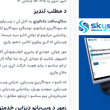
خپور شوی په AP ۱۴۰۵ چنگاښ ۱۳
د مطلب لنډیز
سکای‌سافټ ټکنالوژي
په کابل کې د ویب‌پاڼو
روغتیايي مرکزونو او دولتي ادارو سره مرسته
ویب‌پاڼې له لارې پیاوړی انلاین حضور ولري.
کمپیوټر، ټابلیټ او موبایل کې په ښه توګه کا
ترڅو ستاسو د برانډ هویت څرګند کړي، ډېر 
ملاتړ وکړي.
که تاسو د سوداګریزې ویب‌پاڼې، شرکتي ویب‌پا
ویب‌پاڼې، ښوونیز پورټل، روغتیايي ویب‌پاڼې یا
تجربه‌لرونکی ټیم ستاسو د اړتیاوو مطابق د باور
زموږ د ویب‌پاڼو ډیزاین خدمتو