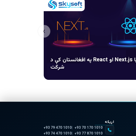
په افغانستان کې د React او Next.js پراختیا
شرکت
اړیکه
+93 79 470 1010
+93 70 170 1010
+93 74 470 1010
+93 77 870 1010