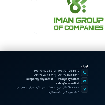
اړیکه
+93 79 470 1010
+93 70 170 1010
+93 74 470 1010
+93 77 870 1010
support@skysoft.af
info@skysoft.af
sales@skysoft.af
د دهن باغ څلورلارې، پنجشیر سوداګریز مرکز، پنځم پوړ،
۵۰۴ نمبر، کابل، افغانستان.