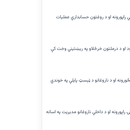
ي راپورونه او د روغتون حسابداري عملیات
د او د درملتون خرڅلاو په ریښتیني وخت کې
ځورونه او د ناروغانو د ټېسټ پایلې په خوندي
راپورونه او د داخلي ناروغانو مدیریت په اسانه