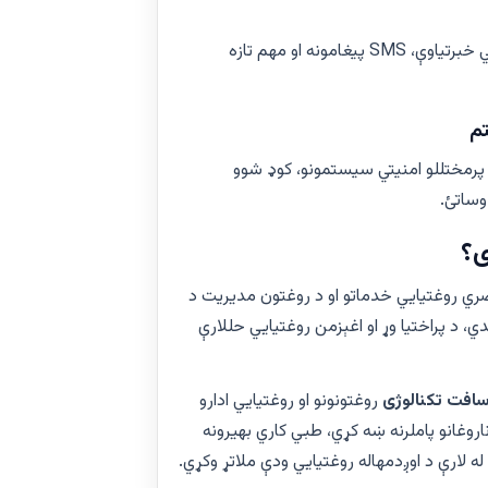
ناروغانو او کارکوونکو ته د ملاقات یادونې، طبي خبرتیاوې، SMS پیغامونه او مهم تازه

د ناروغانو معلومات او د روغتون ریکا
ډیټابې
⭐ 
تخنیکي مهارت د عصري روغتیايي خدماتو او
ننګونو له ژور درک سره یوځای کوي ترڅو خون
روغتونونو او روغتیايي ادارو
اسکای سافت ت
سره مرسته کوي چې عملیات عصري کړي، د ن
اسانه کړي او د نوښتګرو ډیجیټلي سیستمونو له