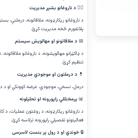
👨‍⚕️
د ناروغانو بشپړ مدیریت
د ناروغانو ریکارډونه، ملاقاتونه، درملنې، بس
پلاتفورم څخه مدیریت کړئ.
📅
د ملاقاتونو او مهالویش سیستم
د ډاکټرانو مهالویشونه، د ناروغانو ملاقاتونه،
تنظیم کړئ.
💊
د درملتون او موجودي مدیریت
درمل، نسخې، موجودي، عرضه کوونکي او د د
📊
پرمختللي راپورونه او تحلیلونه
د ناروغانو ریکارډونه، د روغتون عملیات، د ک
فعالیتونو تفصیلي راپورونه ترلاسه کړئ.
🔒
خوندي او د رول پر بنسټ لاسرسی