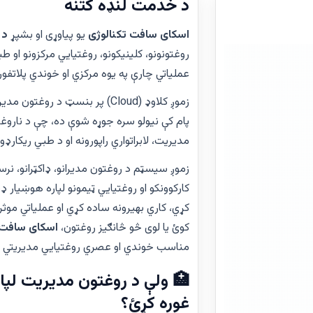
د خدمت لنډه کتنه
اسکای سافت تکنالوژی
یو پیاوړی او بشپړ
د 
روغتونونو، کلینیکونو، روغتیايي مرکزونو او ط
عملیاتي چارې په یوه مرکزي او خوندي پلاتفو
زموږ کلاوډ (Cloud) پر بنسټ د رو
پام کې نیولو سره جوړه شوې ده، چې د ناروغان
مدیریت، لابراتواري راپورونه او د طبي ریکارډ
کارکوونکو او روغتیايي ټیمونو لپاره هوښیار ډ
کړي، کاري بهیرونه ساده کړي او عملیاتي موثر
کوئ یا لوی څو څانګیز روغتون،
اسکای سافت 
مناسب خوندي او عصري روغتیايي مدیریتي حل
🏥 ولې د روغتون مدیریت لپا
غوره کړئ؟