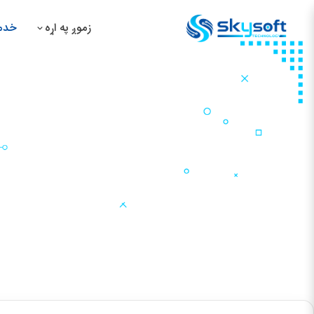
زموږ په اړه
خدمت
د
د
د
د
د روغتون مدیریت سیسټم
کور
خدمتونه
ډېټابېس او سافټوېر
د روغتون مدیریت سیسټم