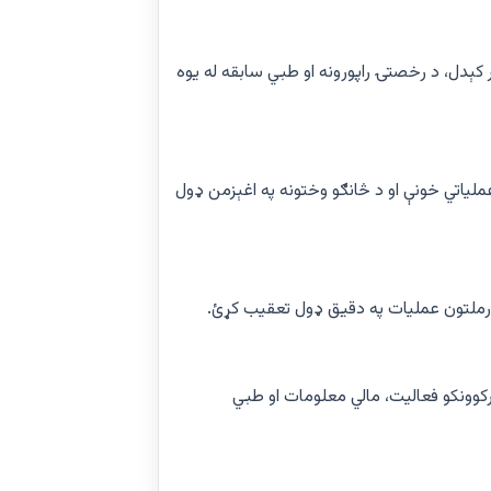
تر کېدل، د رخصتۍ راپورونه او طبي سابقه له یوه
 عملیاتي خونې او د څانګو وختونه په اغېزمن ډول
رملتون عملیات په دقیق ډول تعقیب کړئ.
ارکوونکو فعالیت، مالي معلومات او طبي