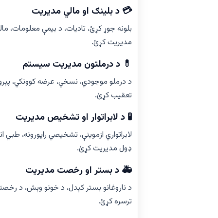
💳 د بلینګ او مالي مدیریت
بلونه جوړ کړئ، تادیات، د بیمې معلومات، مال
مدیریت کړئ.
💊 د درملتون مدیریت سیستم
د درملو موجودي، نسخې، عرضه کوونکي، پېرو
تعقیب کړئ.
🧪 د لابراتوار او تشخیص مدیریت
لابراتواري ازموینې، تشخیصي راپورونه، طبي ان
ډول مدیریت کړئ.
🚑 د بستر او رخصت مدیریت
د ناروغانو بستر کېدل، د خونو وېش، د رخصتۍ 
ترسره کړئ.