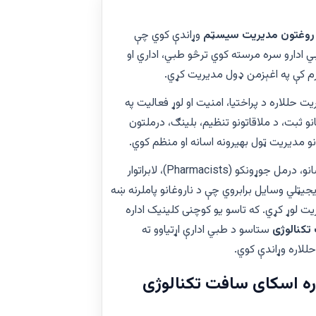
روغتون مدیریت سیسټم
وړاندې کوي چې
بي ادارو سره مرسته کوي ترڅو طبي، اداري او
رم کې په اغېزمن ډول مدیریت کړي.
غتون مدیریت حللاره د پراختیا، امنیت او لوړ فعالیت په
و ثبت، د ملاقاتونو تنظیم، بلینګ، درملتون
ونو مدیریت ټول بهیرونه اسانه او منظم کوي.
زموږ سیسټم د روغتون مدیرانو، ډاکټرانو، نرسانو، درمل جوړونکو (Pharmacists)، لابراتوار
یجیټلي وسایل برابروي چې د ناروغانو پاملرنه ښه
یت لوړ کړي. که تاسو یو کوچنی کلینیک اداره
تکنالوژی
ستاسو د طبي ادارې اړتیاوو ته
لاره وړاندې کوي.
ره اسکای سافت تکنالوژی