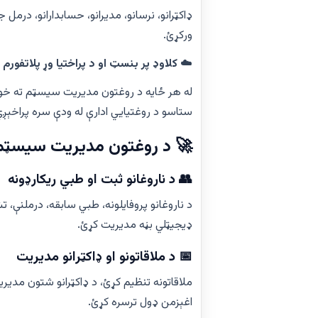
ډاکټرانو، نرسانو، مدیرانو، حسابدارانو، درمل
ورکړئ.
☁️
کلاوډ پر بنسټ او د پراختیا وړ پلاتفورم
له هر ځایه د روغتون مدیریت سیسټم ته خون
ستاسو د روغتیايي ادارې له ودې سره پراخېږي
🚀 د روغتون مدیریت سیسټم 
👥 د ناروغانو ثبت او طبي ریکارډونه
د ناروغانو پروفایلونه، طبي سابقه، درملنې، 
ډیجیټلي بڼه مدیریت کړئ.
📅 د ملاقاتونو او ډاکټرانو مدیریت
ملاقاتونه تنظیم کړئ، د ډاکټرانو شتون مدیری
اغېزمن ډول ترسره کړئ.