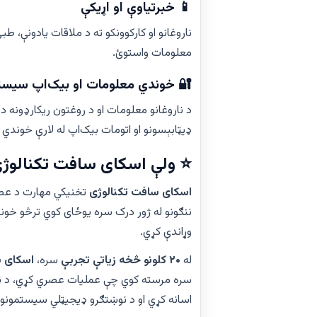
📱 خبرتیاوې او اړیکې
معلومات واستوئ.
 خوندي معلومات او بیک‌اپ سیستم
رډونه د پرمختللو امنیتي سیستمونو، کوډ شوو
سونو او اتومات بیک‌اپ له لارې خوندي وساتئ.
ولې اسکای سافت تکنالوژی؟
 د روغتون مدیریت د
اسکای سافت تکنالوژی
دي، د پراختیا وړ او اغېزمن روغتیايي حللارې
وړاندې کړي.
کنالوژی
سره،
۲۰ کلونو څخه زیاتې تجربې
له
اروغانو پاملرنه ښه کړي، طبي کاري بهیرونه
 لارې د اوږدمهاله روغتیايي ودې ملاتړ وکړي.