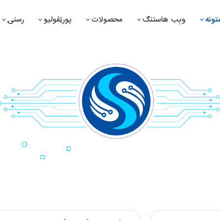
ونه
وېب هاستنګ
محصولات
پورټفولیو
رسنۍ
 سوپرمارکېټ مدیریت سیستم
د درمل جوړونې مدیریت سیس
 درملتون مدیریت سیستم
د موټرو مدیریت سیستم
 صرافي مدیریت سیستم
د تولیداتو مدیریت سیستم
 پمپ سټېشن مدیریت سیستم
د بشري سرچینو مدیریت سیس