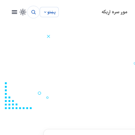
موږ سره اړيکه
پښتو
تم
د روغتون مدیریت سیستم
د ښوونځي مدیریت سیستم
د پروژې مدیریت سیستم
تم
د ساختماني مدیریت سیستم