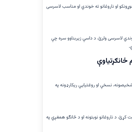
 جوړونکو او ناروغانو ته خوندي او مناسب لاسرسی
دي لاسرسی ولرئ، د داسې زیربناوو سره چې
.
ځانګړتیاوې
تشخیصونه، نسخې او روغتیايي ریکارډونه په
ت کړئ، د ناروغانو نوبتونه او د څانګو همغږي په