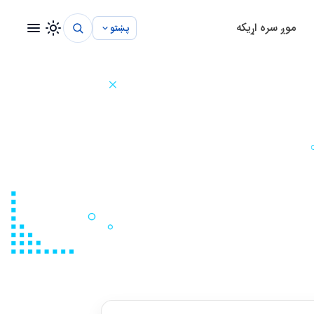
موږ سره اړيکه
پښتو
تم
د روغتون مدیریت سیستم
د ښوونځي مدیریت سیستم
د پروژې مدیریت سیستم
تم
د ساختماني مدیریت سیستم