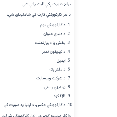
برانډ هویت پکې ثابت پاتې شي.
د هر کارکوونکي کارت کې شاملېدای شي:
د کارکوونکي نوم
د دندې عنوان
بخش یا دیپارتمنت
د تیلیفون نمبر
ایمیل
د دفتر پته
د شرکت ویبسایت
ټولنیزې رسنۍ
QR کود
د کارکوونکي عکس، د اړتیا په صورت کې
دا کار مرسته کوي چې ټول کارکوونکي شرکت په