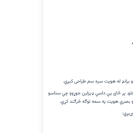
برانډ له هویت سره سم طراحی کېږي.
 اخلو. پر ځای یې داسې ډیزاین جوړوو چې ستاسو
بصري هویت په سمه توګه څرګند کړي.
ړېږي: