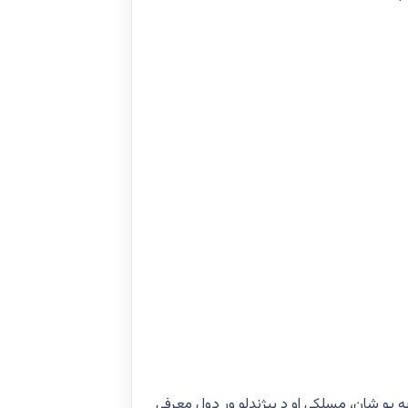
 یو شان، مسلکي او د پېژندلو وړ ډول معرفي