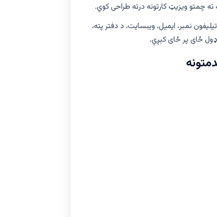
ه چمتو ویزیټ کارتونه درته طراحی کوي.
لیفون نمبر، ایمیل، ویبسایت، د دفتر پته،
متونه