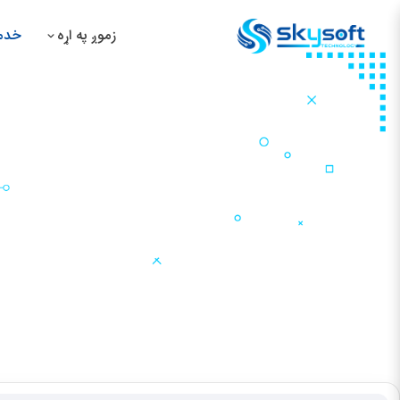
زموږ په اړه
خدمت
د
د
د
د
د ویزیټ کارت مسلکي طراحی
کور
خدمتونه
ګرافيک او برانډنګ
د ویزیټ کارت مسلکي طراحی