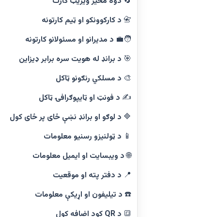
🔄
دوه مخیز ویزیټ کارت
📇
د کارکوونکو او ټیم کارتونه
🧑‍💼
د مدیرانو او مسئولانو کارتونه
🎯
د برانډ له هویت سره برابر ډیزاین
🎨
د مسلکي رنګونو ټاکل
✍️
د فونټ او ټایپوګرافۍ ټاکل
🔷
د لوګو او برانډ نښې ځای پر ځای کول
📱
د ټولنیزو رسنیو معلومات
🌐
د ویبسایت او ایمیل معلومات
📍
د دفتر پته او موقعیت
☎️
د تیلیفون او اړیکې معلومات
🔳
د QR کود اضافه کول