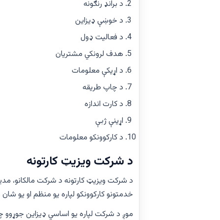
د برانډ رنګونه
د خوښې ډیزاین
د فعالیت ډول
هدف لرونکي مشتریان
د اړیکې معلومات
د چاپ طریقه
د کارت اندازه
اړینې ژبې
د کارکوونکو معلومات
د شرکت ویزیټ کارتونه
د شرکت ویزیټ کارتونه د شرکت مالکانو، مدیران
خدمتونو کارکوونکو لپاره یو منظم او یو شا
موږ د شرکت لپاره یو اساسي ډیزاین جوړوو چې د