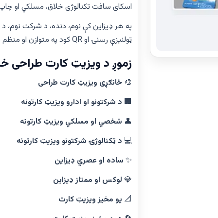
اسکای سافت تکنالوژی خلاق، مسلکي او چاپ ت
په هر ډیزاین کې نوم، دنده، د شرکت نوم، د تی
ټولنیزې رسنۍ او QR کود په متوازن او منظم ډول ځای پر ځای کېږي.
زموږ د ویزیټ کارت طراحی خد
🎨
ځانګړی ویزیټ کارت طراحی
🏢
د شرکتونو او ادارو ویزیټ کارتونه
👤
شخصي او مسلکي ویزیټ کارتونه
💻
د ټکنالوژۍ شرکتونو ویزیټ کارتونه
✨
ساده او عصري ډیزاین
💎
لوکس او ممتاز ډیزاین
📐
یو مخیز ویزیټ کارت