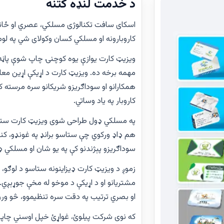
د خدمت لنډه کتنه
اسکای سافت تکنالوژی مسلکي، عصري او ځانګ
کاروبارونه او مسلکي کسان وکولای شي په لومړ
ویزیټ کارت یوازې یوه کوچنۍ چاپ شوې پاڼه
مهمه برخه ده. ویزیټ کارت د اړیکې اړین معل
همکارانو او سوداګریزو شریکانو سره مرسته 
کاروبار په یاد وساتي.
په مسلکي ډول طراحی شوی ویزیټ کارت ستاسو
هم ډاډ ورکوي چې ستاسو برانډ په غونډو، کنفرا
سوداګریزو پېژندنو کې په یو شان او مسلکي 
زموږ د ویزیټ کارت ډیزاینونه ستاسو د لوګو، 
مشتریانو او د اړیکې د موخو له مخې جوړېږي. 
او بصري ترتیب په دقت سره تنظیموو، څو ورو
که نوی شرکت پیلوئ، غواړئ خپل اوسني چاپي مو