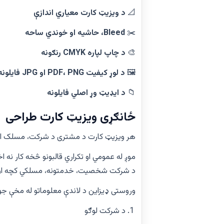
📐
د ویزیټ کارت معیاري اندازې
✂️
Bleed، حاشیه او خوندي ساحه
🎨
د چاپ لپاره CMYK رنګونه
🖼️
د لوړ کیفیت PDF، PNG او JPG فایلونه
📁
د ایډیټ وړ اصلي فایلونه
ځانګړی ویزیټ کارت طراحی
هر ویزیټ کارت د مشتری د شرکت، مسلک او 
موږ له عمومي او تکراري قالبونو څخه کار نه
د شرکت شخصیت، خدمتونه، مسلکي کچه او 
وروستی ډیزاین د لاندې معلوماتو له مخې جو
د شرکت لوګو