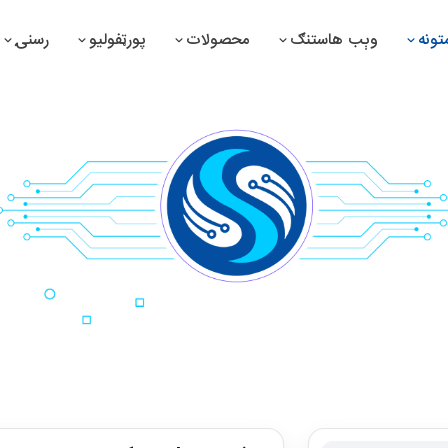
ونه
وېب هاستنګ
محصولات
پورټفولیو
رسنۍ
 سوپرمارکېټ مدیریت سیستم
د درمل جوړونې مدیریت سیس
 درملتون مدیریت سیستم
د موټرو مدیریت سیستم
 صرافي مدیریت سیستم
د تولیداتو مدیریت سیستم
 پمپ سټېشن مدیریت سیستم
د بشري سرچینو مدیریت سیس