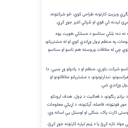
ړي ویزیټ کارتونه طراحی کوي، څو شرکتونه،
ۍ لیدنه کې قوي او تلپاتې اغېز جوړ کړي.
 نه ده؛ بلکې ستاسو د مسلکي هویت یوه
ومات په منظم ډول وړاندې کوي او له مشتریانو،
کوي چې له ملاقات وروسته هم تاسو او ستاسو
 شرکت باوري، منظم او د یادولو وړ ښيي. دا
نسونو، نندارتونونو، د مشتریانو ملاقاتونو او
ډول وړاندې شي.
د برانډ رنګونو، د فعالیت د ډول، هدف لرونکو
موږ فونټونه، فاصله، آیکنونه، د اړیکې معلومات
ستی کارت پاک، ښکلی او لوستل یې اسانه وي.
اد تازه کړئ یا د ټیم لپاره کارتونه جوړ کړئ،