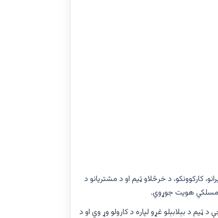
و، کارکوونکو، د خرڅلاو ټیم او د مشتریانو د
ن مسلکي هویت جوړوي.
 ټیم د بېلابېلو غړو لپاره د کارولو وړ وي او د