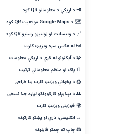
📲
د اړیکې د معلوماتو QR کود
🗺️
د Google Maps موقعیت QR کود
🔗
د ویبسایت او ټولنیزو رسنیو QR کود
🖼️
له عکس سره ویزیټ کارت
🧩
د آیکنونو له لارې د اړیکې معلومات
📄
پاک او منظم معلوماتي ترتیب
♻️
د پخواني ویزیټ کارت بیا طراحی
👥
د بېلابېلو کارکوونکو لپاره جلا نسخې
🌍
څوژبنی ویزیټ کارت
↔️
انګلیسي، دري او پښتو کارتونه
🖨️
چاپ ته چمتو فایلونه