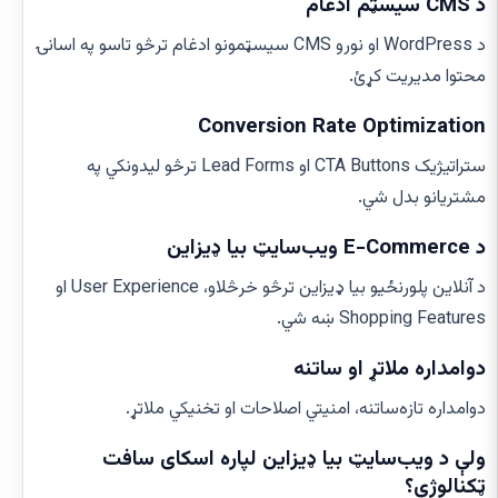
د CMS سیسټم ادغام
د WordPress او نورو CMS سیسټمونو ادغام ترڅو تاسو په اسانۍ
محتوا مدیریت کړئ.
Conversion Rate Optimization
ستراتیژیک CTA Buttons او Lead Forms ترڅو لیدونکي په
مشتریانو بدل شي.
د E-Commerce ویب‌سایټ بیا ډیزاین
د آنلاین پلورنځیو بیا ډیزاین ترڅو خرڅلاو، User Experience او
Shopping Features ښه شي.
دوامداره ملاتړ او ساتنه
دوامداره تازه‌ساتنه، امنیتي اصلاحات او تخنیکي ملاتړ.
ولې د ویب‌سایټ بیا ډیزاین لپاره اسکای سافت
ټکنالوژي؟