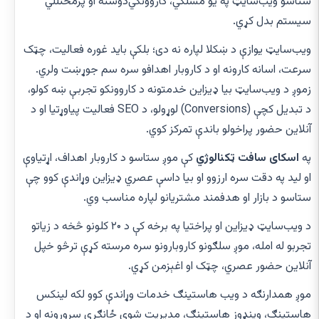
ستاسو ویب‌سایټ په یو مسلکي، کاروونکي‌دوسته او پرمختللي
سیستم بدل کړي.
ویب‌سایټ یوازې د ښکلا لپاره نه دی؛ بلکې باید غوره فعالیت، چټک
سرعت، اسانه کارونه او د کاروبار اهدافو سره سم جوړښت ولري.
زموږ د ویب‌سایټ بیا ډیزاین خدمتونه د کاروونکو تجربې ښه کولو،
د تبدیل کچې (Conversions) لوړولو، د SEO فعالیت پیاوړتیا او د
آنلاین حضور پراخولو باندې تمرکز کوي.
په
اسکای سافت ټکنالوژي
کې موږ ستاسو د کاروبار اهداف، اړتیاوې
او لید په دقت سره ارزوو او بیا داسې عصري ډیزاین وړاندې کوو چې
ستاسو د بازار او هدفمند مشتریانو لپاره مناسب وي.
د ویب‌سایټ ډیزاین او پراختیا په برخه کې د ۲۰ کلونو څخه د زیاتو
تجربو له امله، موږ سلګونو کاروبارونو سره مرسته کړې ترڅو خپل
آنلاین حضور عصري، چټک او اغېزمن کړي.
موږ همدارنګه د ویب هاستینګ خدمات وړاندې کوو لکه لینکس
هاستینګ، وینډوز هاستینګ، مدیریت شوي ځانګړي سرورونه او د