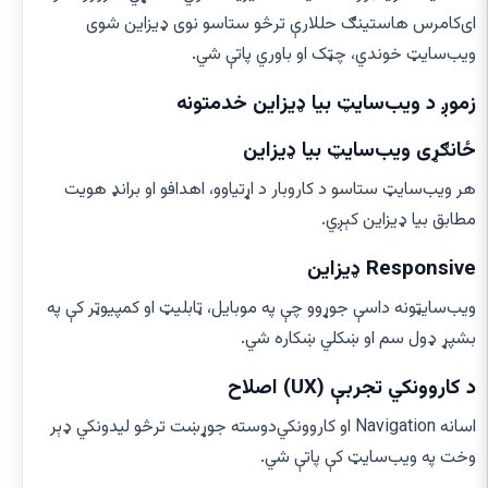
ای‌کامرس هاستینګ حللارې ترڅو ستاسو نوی ډیزاین شوی
ویب‌سایټ خوندي، چټک او باوري پاتې شي.
زموږ د ویب‌سایټ بیا ډیزاین خدمتونه
ځانګړی ویب‌سایټ بیا ډیزاین
هر ویب‌سایټ ستاسو د کاروبار د اړتیاوو، اهدافو او برانډ هویت
مطابق بیا ډیزاین کېږي.
Responsive ډیزاین
ویب‌سایټونه داسې جوړوو چې په موبایل، ټابلیټ او کمپیوټر کې په
بشپړ ډول سم او ښکلي ښکاره شي.
د کاروونکي تجربې (UX) اصلاح
اسانه Navigation او کاروونکي‌دوسته جوړښت ترڅو لیدونکي ډېر
وخت په ویب‌سایټ کې پاتې شي.