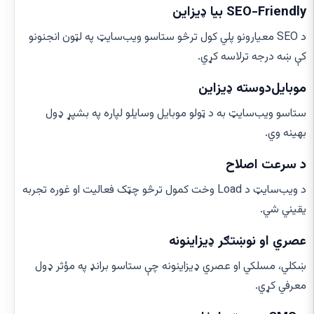
SEO-Friendly بیا ډیزاین
د SEO معیارونو پلي کول ترڅو ستاسو ویب‌سایټ په لټون انجنونو
کې ښه درجه ترلاسه کړي.
موبایل‌دوسته ډیزاین
ستاسو ویب‌سایټ به د ټولو موبایل وسایلو لپاره په بشپړ ډول
بهینه وي.
د سرعت اصلاح
د ویب‌سایټ د Load وخت کمول ترڅو چټک فعالیت او غوره تجربه
یقیني شي.
عصري او نوښتګر ډیزاینونه
ښکلي، مسلکي او عصري ډیزاینونه چې ستاسو برانډ په مؤثر ډول
معرفي کړي.