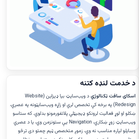
د خدمت لنډه کتنه
اسکای سافت ټکنالوژي
د ویب‌سایټ بیا ډیزاین (Website
Redesign) په برخه کې تخصص لري او زاړه ویب‌سایټونه په عصري،
ښکلو او لوړ فعالیت لرونکو ډیجیټلي پلاتفورمونو بدلوي. که ستاسو
ویب‌سایټ زوړ ښکاري، Navigation یې ستونزمن وي، یا د عصري
وسایلو لپاره مناسب نه وي، زموږ متخصص ټیم چمتو دی ترڅو