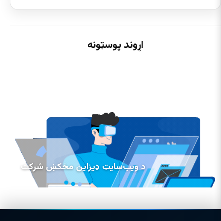
اړوند پوسټونه
د ویب‌سایټ ډیزاین مخکښ شرکت