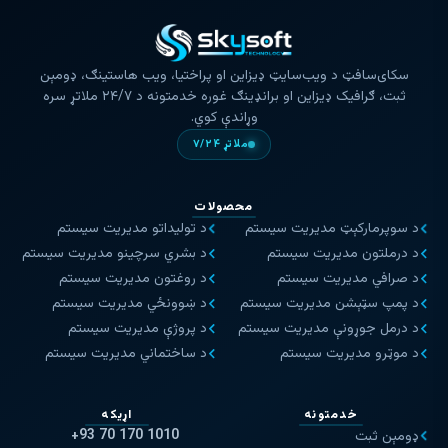
سکای‌سافټ د ویب‌سایټ ډیزاین او پراختیا، ویب هاستینګ، ډومېن
ثبت، ګرافیک ډیزاین او برانډینګ غوره خدمتونه د ۲۴/۷ ملاتړ سره
وړاندې کوي.
ملاتړ ۷/۲۴
محصولات
د سوپرمارکېټ مدیریت سیستم
د تولیداتو مدیریت سیستم
د درملتون مدیریت سیستم
د بشري سرچینو مدیریت سیستم
د صرافي مدیریت سیستم
د روغتون مدیریت سیستم
د پمپ سټېشن مدیریت سیستم
د ښوونځي مدیریت سیستم
د درمل جوړونې مدیریت سیستم
د پروژې مدیریت سیستم
د موټرو مدیریت سیستم
د ساختماني مدیریت سیستم
خدمتونه
اړیکه
+93 70 170 1010
ډومېن ثبت