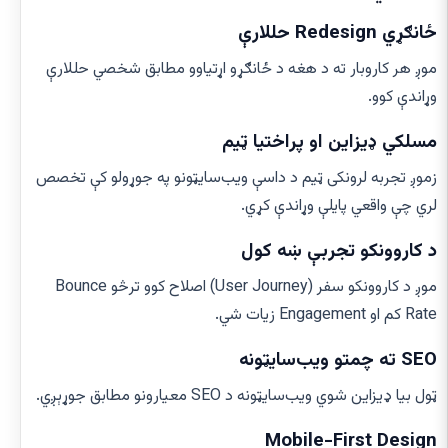
ځانګړي Redesign حللارې
موږ هر کاروبار ته د هغه د ځانګړو اړتیاوو مطابق شخصي حللارې
وړاندې کوو.
مسلکي ډیزاین او پراختیا ټیم
زموږ تجربه لرونکی ټیم د داسې ویب‌سایټونو په جوړولو کې تخصص
لري چې واقعي پایلې وړاندې کړي.
د کاروونکو تجربې ښه کول
موږ د کاروونکو سفر (User Journey) اصلاح کوو ترڅو Bounce
Rate کم او Engagement زیات شي.
SEO ته چمتو ویب‌سایټونه
ټول بیا ډیزاین شوي ویب‌سایټونه د SEO معیارونو مطابق جوړېږي.
Mobile-First Design