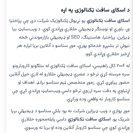
د اسکای سافت ټکنالوژۍ په اړه
اسکای سافت ټکنالوژي
یو نړیوال ټکنالوژیک شرکت دی چې پراختیا
وړ، باوري او نوښتګر ډیجیټلي حللارې وړاندې کوي. د ویب‌سایټ بیا
ډیزاین، پراختیا، هاستینګ، SEO او ډیجیټلي بازارموندنې څخه
نیولې تر بشپړو خدماتو پورې، موږ ستاسو د آنلاین بریا لپاره هر
اړخیز حللارې وړاندې کوو.
له ۲۰۰۶ کال راهیسې، اسکای سافت ټکنالوژي له سلګونو کاروبارونو
سره مرسته کړې ترڅو د عصري ډیجیټلي حللارو له لارې خپل آنلاین
حضور پیاوړی کړي. زموږ متخصص ټیم ستاسو برانډ، اهداف او
اړتیاوې په دقت سره ارزوي ترڅو داسې ویب‌سایټ وړاندې کړي چې
ستاسو کاروبار ته واقعي وده ورکړي.
موږ یوازې د ویب ډیزاین شرکت نه یو؛ بلکې ستاسو د ډیجیټلي بریا
شریک یو.
اسکای سافت ټکنالوژي
داسې پایله‌محوره حللارې
وړاندې کوي چې ستاسو کاروبار آنلاین وده او بریا ته ورسوي.