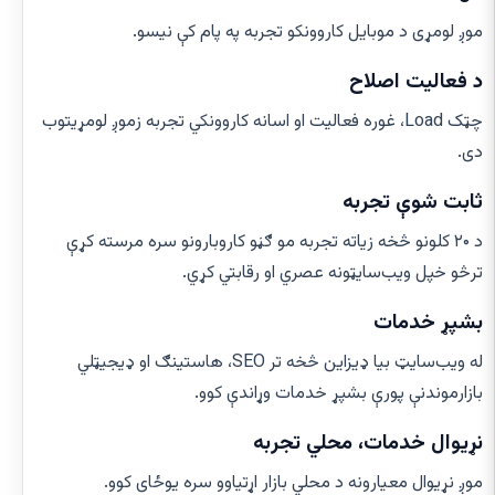
موږ لومړی د موبایل کاروونکو تجربه په پام کې نیسو.
د فعالیت اصلاح
چټک Load، غوره فعالیت او اسانه کاروونکي تجربه زموږ لومړیتوب
دی.
ثابت شوې تجربه
د ۲۰ کلونو څخه زیاته تجربه مو ګڼو کاروبارونو سره مرسته کړې
ترڅو خپل ویب‌سایټونه عصري او رقابتي کړي.
بشپړ خدمات
له ویب‌سایټ بیا ډیزاین څخه تر SEO، هاستینګ او ډیجیټلي
بازارموندنې پورې بشپړ خدمات وړاندې کوو.
نړیوال خدمات، محلي تجربه
موږ نړیوال معیارونه د محلي بازار اړتیاوو سره یوځای کوو.