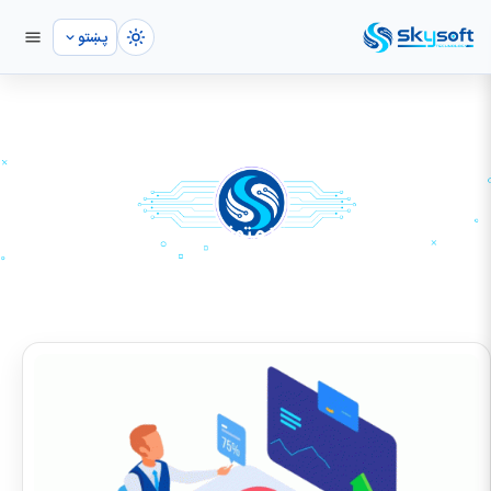
پښتو
د ویب‌سایټ بیا ډیزاین خدمتونه
کور
خدمتونه
د وېب‌سايټ پراختيا
د ویب‌سایټ بیا ډیزاین خدمتونه