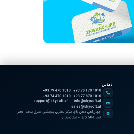
تماس
+93 79 470 1010
+93 70 170 1010
+93 74 470 1010
+93 77 870 1010
support@skysoft.af
info@skysoft.af
sales@skysoft.af
چهارراهی دهن باغ، مرکز تجارتی پنجشیر، منزل پنجم، دفتر
نمبر 504 کابل - افغانستان