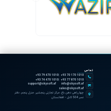
تماس
+93 79 470 1010
+93 70 170 1010
+93 74 470 1010
+93 77 870 1010
support@skysoft.af
info@skysoft.af
sales@skysoft.af
چهارراهی دهن باغ، مرکز تجارتی پنجشیر، منزل پنجم، دفتر
نمبر 504 کابل - افغانستان