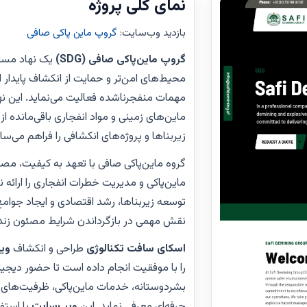
نمای کلی پروژه
بازدید وب‌سایت
:
گروپ ماین‌ پاکی صافی
گروپ ماین‌پاکی صافی (SDG)
یک نهاد مسل
محیط‌های امن‌تر و حمایت از انکشاف پایدار 
مهمات منفجرناشده فعالیت می‌نماید. این 
ماین‌های زمینی و مواد انفجاری باقی‌مانده ا
زیربناها و پروژه‌های انکشافی را فراهم می‌ساز
گروه ماین‌پاکی صافی با تعهد به کیفیت،
ماین‌پاکی و مدیریت خطرات انفجاری را ارائه 
توسعه زیربناها، رشد اقتصادی و ایجاد جوامع 
نقش مهمی در بازگرداندن شرایط مصئون زندگی
اسکای سافت تکنالوژی
طراحی و انکشاف
وی
را با موفقیت انجام داده است تا حضور دیجیتا
بشردوستانه، خدمات ماین‌پاکی، ظرفیت‌های ع
حرفه‌ای معرفی نماید. این
ویب‌سایت
با استف