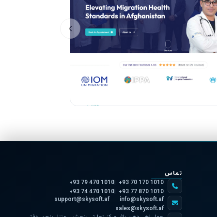
تماس
+93 79 470 1010
+93 70 170 1010
+93 74 470 1010
+93 77 870 1010
support@skysoft.af
info@skysoft.af
sales@skysoft.af