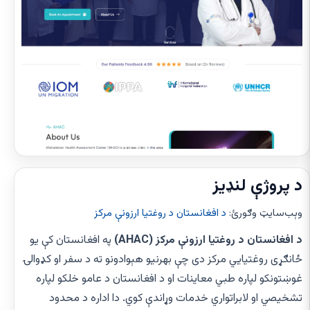
د پروژې لنډیز
وېب‌سایټ وګورئ
:
د افغانستان د روغتیا ارزونې مرکز
د افغانستان د روغتیا ارزونې مرکز (AHAC)
په افغانستان کې یو
ځانګړی روغتیايي مرکز دی چې بهرنیو هېوادونو ته د سفر او کډوالۍ
غوښتونکو لپاره طبي معاینات او د افغانستان د عامو خلکو لپاره
تشخیصي او لابراتواري خدمات وړاندې کوي. دا اداره د محدود