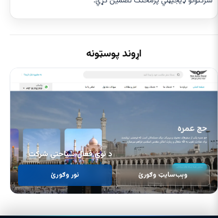
شرکتونو ډیجیټلي پرمختګ تضمین کړي.
اړوند پوسټونه
د نوي فعال سیاحتي شرکت
وېب‌سایټ وګورئ
نور وګورئ