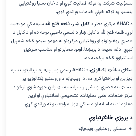
مسؤلیت شرکت په توګه فعالیت کوي او د ځان بسیا روغتیايي
بنسټ په توګه خپلې خدمات وړاندې کوي.
د AHAC مرکزي دفتر د
کابل ښار، قلعه فتح‌الله
سیمه کې موقعیت
لري. قلعه فتح‌الله د کابل ښار د لسمې ناحیې برخه ده او د کابل د
عصري روغتونونو او روغتیايي مرکزونو له مهمو سیمو څخه شمېرل
کېږي. دغه سیمه د برېښنا، اوبو، مخابراتو او مناسب سړکیزو
اسانتیاوو څخه برخمنه ده.
سکای سافټ ټکنالوژۍ
د AHAC رسمي ویب‌پاڼه په بریالیتوب سره
ډیزاین او پراختیا کړې ده. دا ویب‌پاڼه د وروستیو ټکنالوژیو پر
بنسټ، په عصري او بشپړ ریسپانسیف ډیزاین جوړه شوې ترڅو د
مرکز خدمات، طبي معاینات، تشخیصي اسانتیاوې او اړین
معلومات په اسانه او مسلکي ډول مراجعینو ته وړاندې کړي.
د پروژې ځانګړتیاوې
🔹 مسلکي روغتیايي ویب‌پاڼه