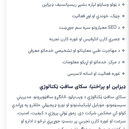
🔹 د ټولو وسایلو لپاره بشپړ ریسپانسیف ډیزاین
🔹 چټک، خوندي او لوړ فعالیت
🔹 د SEO معیارونو سره سم جوړښت
🔹 عصري کارن انٹرفیس او غوره کارن تجربه
🔹 د مهاجرت طبي معایناتو او تشخیصي خدماتو معرفي
🔹 د مرکز، خدماتو او اړیکو معلومات
🔹 غوره فعالیت او اسانه لاسرسی
ډیزاین او پراختیا: سکای سافټ ټکنالوژي
سکای سافټ ټکنالوژي د ویب‌پاڼو، ځانګړو سافټویرونو، مدیریتي
سیسټمونو، موبایل اپلېکېشنونو او نورو ډیجیټلي حللارو په وړاندې
کولو کې مخکښ شرکت دی. زموږ ټولې پروژې د کیفیت، امنیت،
سرعت او غوره کارن تجربې پر بنسټ جوړېږي ترڅو د ادارو او