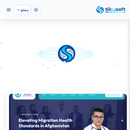
پښتو
د افغانستان د روغتیا ارزونې مرکز
کور
پورټفولیو
ویب‌سایټ پراختیا
د افغانستان د روغتیا ارزونې مرکز