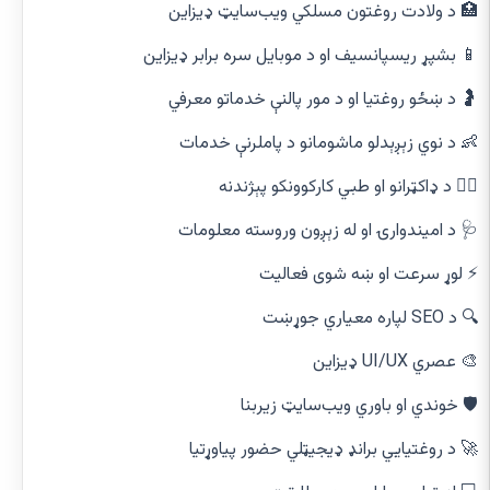
🏥 د ولادت روغتون مسلکي ویب‌سایټ ډیزاین
📱 بشپړ ریسپانسیف او د موبایل سره برابر ډیزاین
🤰 د ښځو روغتیا او د مور پالنې خدماتو معرفي
👶 د نوي زېږېدلو ماشومانو د پاملرنې خدمات
👨‍⚕️ د ډاکټرانو او طبي کارکوونکو پېژندنه
🩺 د امیندوارۍ او له زېږون وروسته معلومات
⚡ لوړ سرعت او ښه شوی فعالیت
🔍 د SEO لپاره معیاري جوړښت
🎨 عصري UI/UX ډیزاین
🛡️ خوندي او باوري ویب‌سایټ زیربنا
🚀 د روغتیایي برانډ ډیجیټلي حضور پیاوړتیا