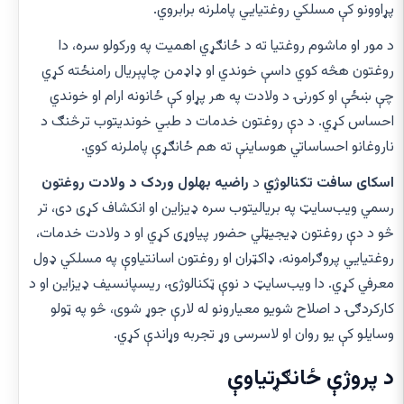
پړاوونو کې مسلکي روغتیایي پاملرنه برابروي.
د مور او ماشوم روغتیا ته د ځانګړي اهمیت په ورکولو سره، دا
روغتون هڅه کوي داسې خوندي او ډاډمن چاپېریال رامنځته کړي
چې ښځې او کورنۍ د ولادت په هر پړاو کې ځانونه ارام او خوندي
احساس کړي. د دې روغتون خدمات د طبي خوندیتوب ترڅنګ د
ناروغانو احساساتي هوساینې ته هم ځانګړې پاملرنه کوي.
اسکای سافت تکنالوژي
د
راضیه بهلول وردک د ولادت روغتون
رسمي ویب‌سایټ په بریالیتوب سره ډیزاین او انکشاف کړی دی، تر
څو د دې روغتون ډیجیټلي حضور پیاوړی کړي او د ولادت خدمات،
روغتیایي پروګرامونه، ډاکټران او روغتون اسانتیاوې په مسلکي ډول
معرفي کړي. دا ویب‌سایټ د نوې ټکنالوژۍ، ریسپانسیف ډیزاین او د
کارکردګۍ د اصلاح شویو معیارونو له لارې جوړ شوی، څو په ټولو
وسایلو کې یو روان او لاسرسی وړ تجربه وړاندې کړي.
د پروژې ځانګړتیاوې