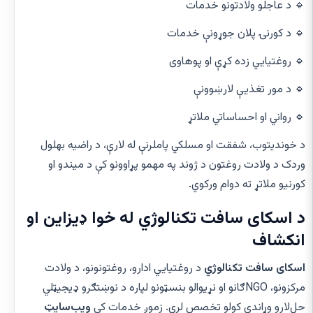
🔹 د عاجلو ولادتونو خدمات
🔹 د کورنۍ پلان جوړونې خدمات
🔹 روغتیایي زده کړې او پوهاوی
🔹 د مور تغذیې لارښوونې
🔹 رواني او احساساتي ملاتړ
د خوندیتوب، شفقت او مسلکي پاملرنې له لارې، د راضیه بهلول
وردک د ولادت روغتون د ژوند په مهمو پړاوونو کې د میندو او
کورنیو ملاتړ ته دوام ورکوي.
د اسکای سافت تکنالوژي له خوا ډیزاین او
انکشاف
اسکای سافت تکنالوژي
د روغتیایي ادارو، روغتونونو، د ولادت
مرکزونو، NGOګانو او نړیوالو بنسټونو لپاره د نوښتګرو ډیجیټلي
حل‌لارو وړاندې کولو تخصص لري. زموږ خدمات کې
ویب‌سایټ