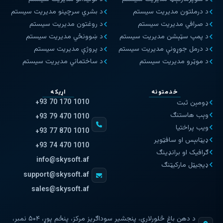
د درملتون مدیریت سیستم
د بشري سرچینو مدیریت سیستم
د صرافي مدیریت سیستم
د روغتون مدیریت سیستم
د پمپ سټېشن مدیریت سیستم
د ښوونځي مدیریت سیستم
د درمل جوړونې مدیریت سیستم
د پروژې مدیریت سیستم
د موټرو مدیریت سیستم
د ساختماني مدیریت سیستم
خدمتونه
اړیکه
+93 70 170 1010
ډومېن ثبت
وېب هاستنګ
+93 79 470 1010
ویب پراختیا
+93 77 870 1010
ډیټابېس او سافټویر
+93 74 470 1010
ګرافیک او برانډینګ
info@skysoft.af
ډیجیټل مارکیټنګ
support@skysoft.af
sales@skysoft.af
د دهن باغ څلورلارې، پنجشیر سوداګریز مرکز، پنځم پوړ، ۵۰۴ نمبر،