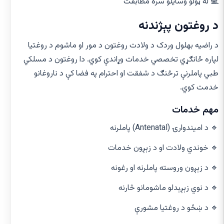
💻 له ټولو وسایلو سره مطابقت
د روغتون پېژندنه
د راضیه بهلول وردک د ولادت روغتون د مور او ماشوم د روغتیا
لپاره ځانګړي تخصصي خدمات وړاندې کوي. دا روغتون د مسلکي
طبي پاملرنې ترڅنګ د شفقت او احترام په فضا کې د ناروغانو
خدمت کوي.
مهم خدمات
🔹 د امیندوارۍ (Antenatal) پاملرنه
🔹 خوندي ولادت او د زېږون خدمات
🔹 د زېږون وروسته پاملرنه او رغونه
🔹 د نوي زېږېدلو ماشومانو څارنه
🔹 د ښځو د روغتیا مشورې