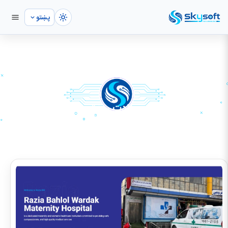
پښتو
د راضیه بهلول وردک د ولادت روغتون
کور
پورټفولیو
ویب‌سایټ پراختیا
د راضیه بهلول وردک د ولادت روغتون