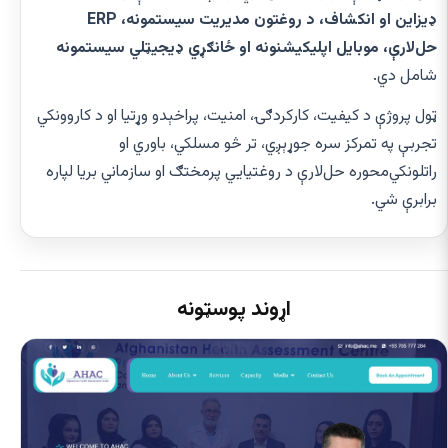
ډیزاین او انکشاف، د روغتون مدیریت سیستمونه، ERP
حل‌لارې، موبایل اپلیکیشنونه او ځانګړي ډیجیټلي سیستمونه
شامل دي.
ټول پروژې د کیفیت، کارکردګۍ، امنیت، پراخېدو وړتیا او د کاروونکي
تجربې په تمرکز سره جوړېږي، تر څو مسلکي، باوري او
راتلونکي‌محوره حل‌لارې د روغتیايي پرمختګ او سازماني بریا لپاره
برابرې شي.
اړوند پوسټونه