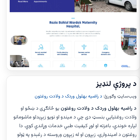
د پروژې لنډیز
وېب‌سایټ وګورئ
:
د راضیه بهلول وردک د ولادت روغتون
د راضیه بهلول وردک د ولادت روغتون
یو ځانګړی د ښځو او
ولادت روغتیایي بنسټ دی چې د میندو او نویو زېږېدلو ماشومانو
لپاره خوندي، باعزته او لوړ کیفیت طبي خدمات وړاندې کوي. دا
روغتون د امیندوارۍ، زېږون او له زېږون وروسته د رغېدو په ټولو