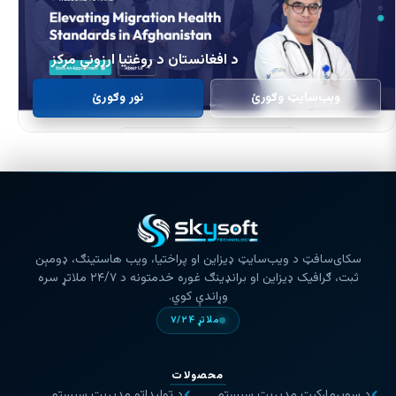
د افغانستان د روغتیا ارزونې مرکز
وېب‌سایټ وګورئ
نور وګورئ
سکای‌سافټ د ویب‌سایټ ډیزاین او پراختیا، ویب هاستینګ، ډومېن
ثبت، ګرافیک ډیزاین او برانډینګ غوره خدمتونه د ۲۴/۷ ملاتړ سره
وړاندې کوي.
ملاتړ ۷/۲۴
محصولات
د سوپرمارکېټ مدیریت سیستم
د تولیداتو مدیریت سیستم